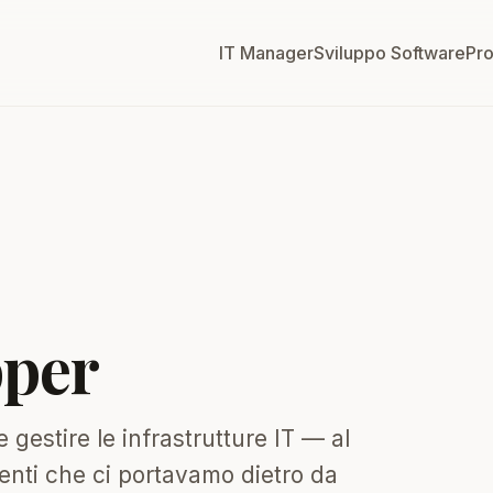
IT Manager
Sviluppo Software
Pro
pper
gestire le infrastrutture IT — al
enti che ci portavamo dietro da