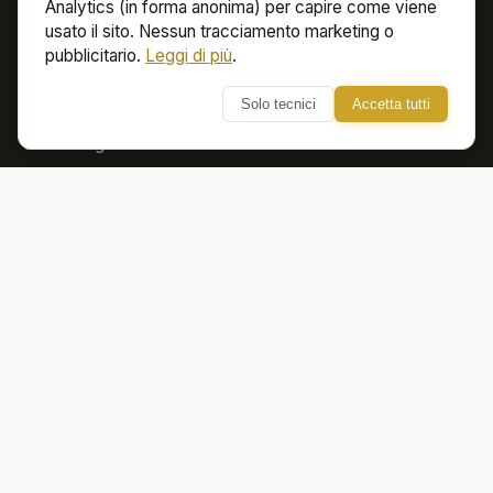
Analytics (in forma anonima) per capire come viene
usato il sito. Nessun tracciamento marketing o
pubblicitario.
Leggi di più
.
SERVIZI
Solo tecnici
Accetta tutti
IT Manager Fractional
Sviluppo Software
AI Assessment
SOCIAL
LinkedIn (Azienda)
LinkedIn (Fabio Gabelli)